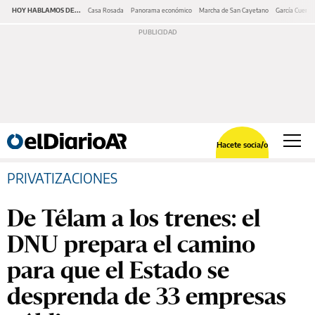
HOY HABLAMOS DE...
Casa Rosada
Panorama económico
Marcha de San Cayetano
García Cuerva
Hacete socia/o
PRIVATIZACIONES
De Télam a los trenes: el
DNU prepara el camino
para que el Estado se
desprenda de 33 empresas