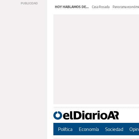
HOY HABLAMOS DE...
Casa Rosada
Panorama económi
Política
Economía
Sociedad
Opin