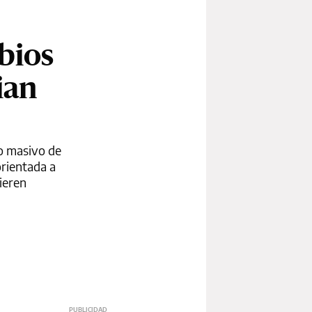
bios
ian
o masivo de
orientada a
uieren