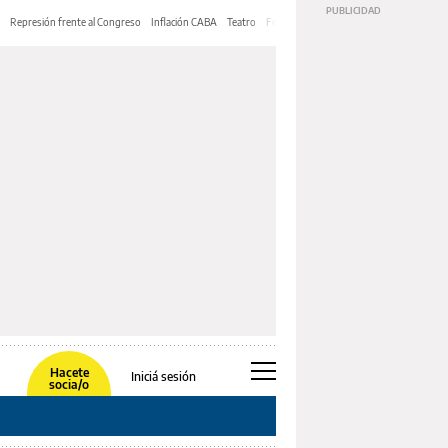
Represión frente al Congreso
Inflación CABA
Teatro
Feria de Editores
Mery Streep
Hacete
Iniciá sesión
socia/o