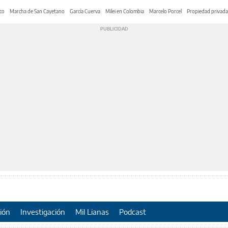
co
Marcha de San Cayetano
García Cuerva
Milei en Colombia
Marcelo Porcel
Propiedad privada
ión
Investigación
Mil Lianas
Podcast