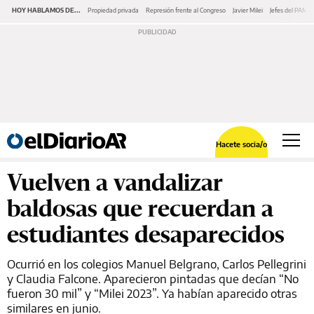
HOY HABLAMOS DE...
Propiedad privada
Represión frente al Congreso
Javier Milei
Jefes del PAMI
Hacete socia/o
Vuelven a vandalizar
baldosas que recuerdan a
estudiantes desaparecidos
Ocurrió en los colegios Manuel Belgrano, Carlos Pellegrini
y Claudia Falcone. Aparecieron pintadas que decían “No
fueron 30 mil” y “Milei 2023”. Ya habían aparecido otras
similares en junio.