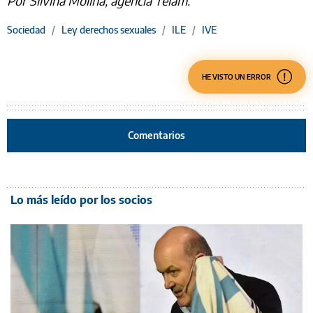
Por Silvina Molina, agencia Télam.
Sociedad
/
Ley derechos sexuales
/
ILE
/
IVE
HE VISTO UN ERROR
Comentarios
Lo más leído por los socios