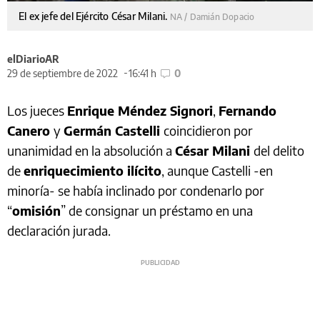
El ex jefe del Ejército César Milani.
NA / Damián Dopacio
elDiarioAR
29 de septiembre de 2022
16:41 h
0
Los jueces
Enrique Méndez Signori
,
Fernando
Canero
y
Germán Castelli
coincidieron por
unanimidad en la absolución a
César Milani
del delito
de
enriquecimiento ilícito
, aunque Castelli -en
minoría- se había inclinado por condenarlo por
“
omisión
” de consignar un préstamo en una
declaración jurada.