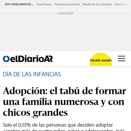
HOY HABLAMOS DE...
Casa Rosada
Panorama económico
Marcha de San Cayetano
García Cuerva
Hacete socia/o
DÍA DE LAS INFANCIAS
Adopción: el tabú de formar
una familia numerosa y con
chicos grandes
Solo el 0,13% de las personas que deciden adoptar
aceptan más de cuatro niños, niñas o adolescentes. Inés