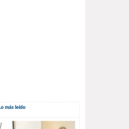
Lo más leído
1