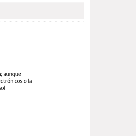
a; aunque
ctrónicos o la
sol