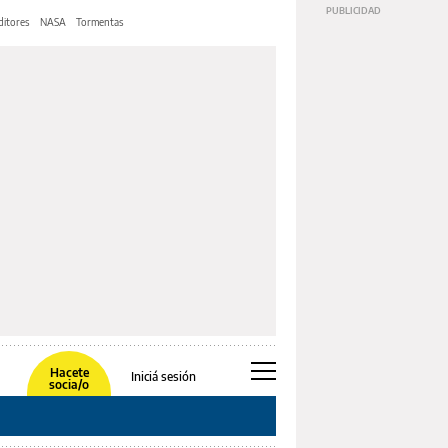
ditores
NASA
Tormentas
Hacete
Iniciá sesión
socia/o