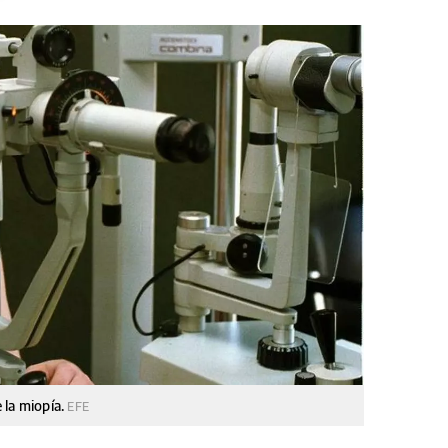
 la miopía.
EFE