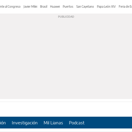
nte al Congreso
Javier Milei
Brasil
Huawei
Puertos
San Cayetano
Papa León XIV
Feria de E
ión
Investigación
Mil Lianas
Podcast