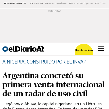
HOY HABLAMOS DE...
Casa Rosada
Panorama económico
Marcha de San Cayetano
García Cuerva
Hacete socia/o
A NIGERIA, CONSTRUIDO POR EL INVAP
Argentina concretó su
primera venta internacional
de un radar de uso civil
Llegó hoy a Abuya, la capital nigeriana, en un Hércules
de la Fuerza Aérea Argentina. Se trata de un radar RPA-