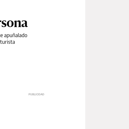
rsona
te apuñalado
turista