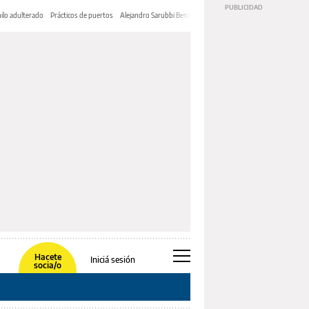
ilo adulterado
Prácticos de puertos
Alejandro Sarubbi Benítez
Hacete
Iniciá sesión
socia/o