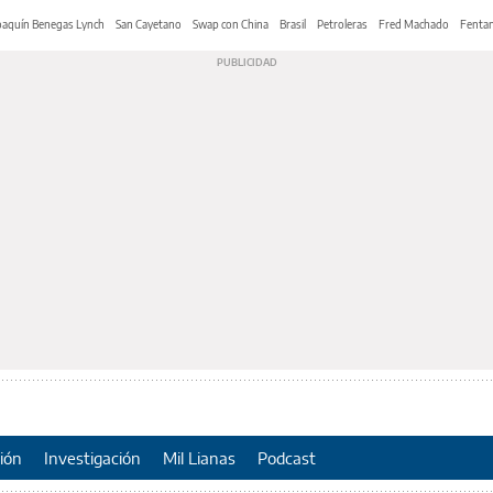
oaquín Benegas Lynch
San Cayetano
Swap con China
Brasil
Petroleras
Fred Machado
Fentan
ión
Investigación
Mil Lianas
Podcast