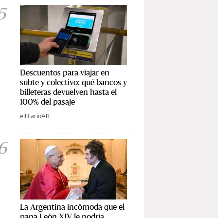
5
Descuentos para viajar en
subte y colectivo: qué bancos y
billeteras devuelven hasta el
100% del pasaje
elDiarioAR
6
La Argentina incómoda que el
papa León XIV le podría