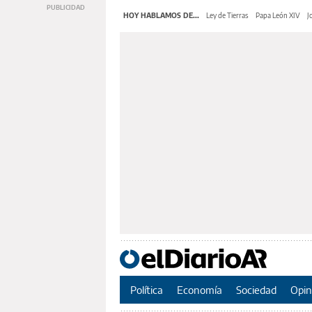
HOY HABLAMOS DE...
Ley de Tierras
Papa León XIV
J
Política
Economía
Sociedad
Opin