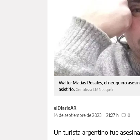
Walter Matías Rosales, el neuquino asesi
asistirlo.
Gentileza LMNeuquén
elDiarioAR
14 de septiembre de 2023
21:27 h
0
Un turista argentino fue asesi