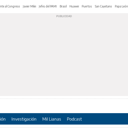
nte al Congreso
Javier Milei
Jefes del PAMI
Brasil
Huawei
Puertos
San Cayetano
Papa León
ión
Investigación
Mil Lianas
Podcast