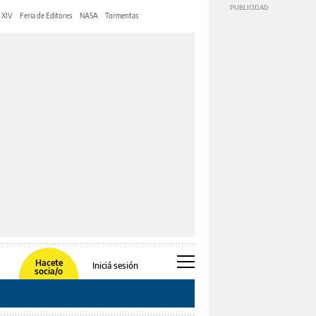
 XIV
Feria de Editores
NASA
Tormentas
Hacete
Iniciá sesión
socia/o