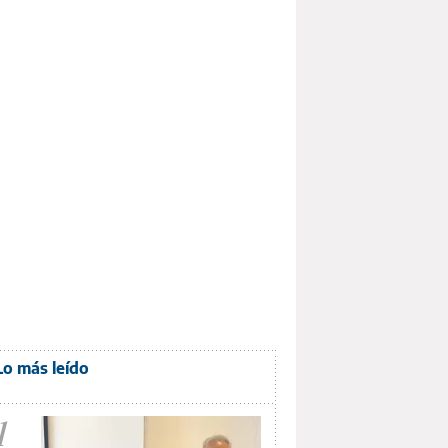
Lo más leído
1