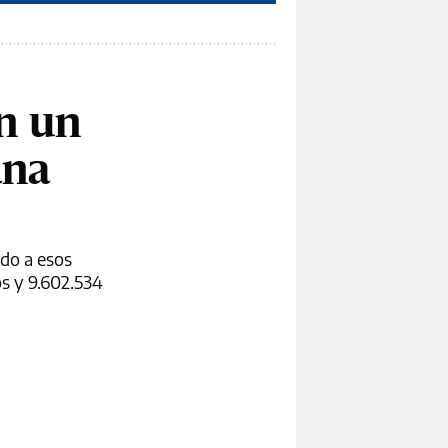
on un
ana
rdo a esos
s y 9.602.534