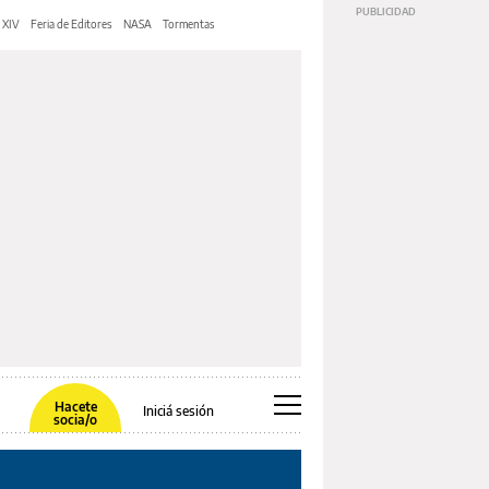
 XIV
Feria de Editores
NASA
Tormentas
Hacete
Iniciá sesión
socia/o