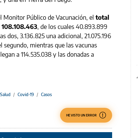
el Monitor Público de Vacunación, el
total
a 108.108.463
, de los cuales 40.893.899
las dos, 3.136.825 una adicional, 21.075.196
 el segundo, mientras que las vacunas
 llegan a 114.535.038 y las donadas a
 Salud
/
Covid-19
/
Casos
HE VISTO UN ERROR