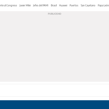
nte al Congreso
Javier Milei
Jefes del PAMI
Brasil
Huawei
Puertos
San Cayetano
Papa León