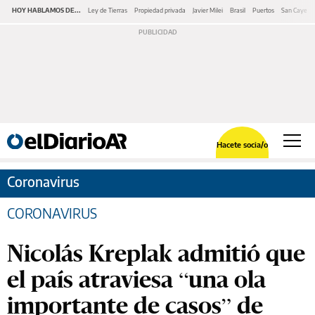
HOY HABLAMOS DE...
Ley de Tierras
Propiedad privada
Javier Milei
Brasil
Puertos
San Cayeta
Hacete socia/o
Coronavirus
CORONAVIRUS
Nicolás Kreplak admitió que
el país atraviesa “una ola
importante de casos” de