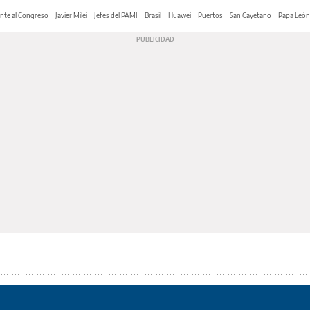
nte al Congreso
Javier Milei
Jefes del PAMI
Brasil
Huawei
Puertos
San Cayetano
Papa León