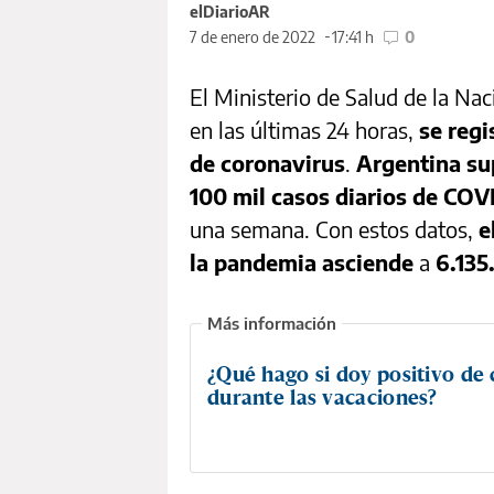
elDiarioAR
7 de enero de 2022
17:41 h
0
El Ministerio de Salud de la Na
en las últimas 24 horas,
se regi
de coronavirus
.
Argentina su
100 mil casos diarios de COV
una semana. Con estos datos,
e
la pandemia asciende
a
6.135
¿Qué hago si doy positivo de 
durante las vacaciones?