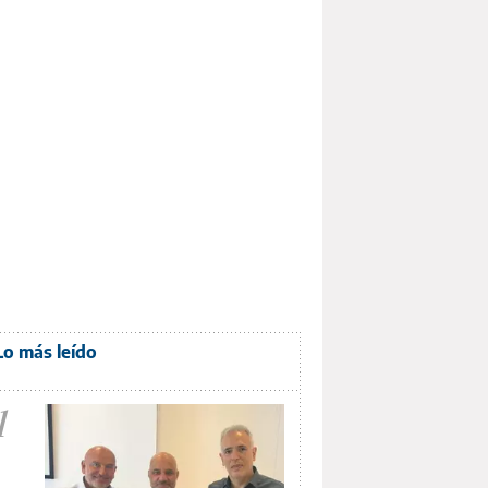
Lo más leído
1