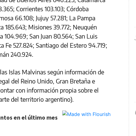
8.365; Corrientes 103.103; Córdoba
rmosa 66.108; Jujuy 57.281; La Pampa
za 185.643; Misiones 39.772; Neuquén
ta 104.969; San Juan 80.564; San Luis
a Fe 527.824; Santiago del Estero 94.719;
mán 240.924.
 las Islas Malvinas según información de
legal del Reino Unido, Gran Bretaña e
contar con información propia sobre el
rte del territorio argentino).