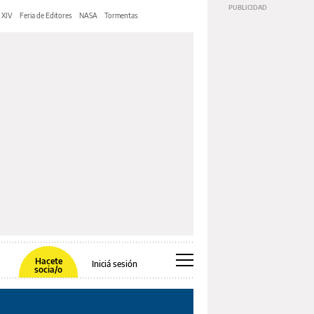
 XIV
Feria de Editores
NASA
Tormentas
Hacete
Iniciá sesión
socia/o