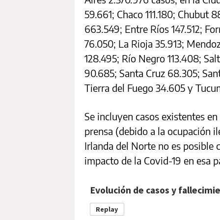
59.661; Chaco 111.180; Chubut 8
663.549; Entre Ríos 147.512; Fo
76.050; La Rioja 35.913; Mendo
128.495; Río Negro 113.408; Sal
90.685; Santa Cruz 68.305; Sant
Tierra del Fuego 34.605 y Tucu
Se incluyen casos existentes en
prensa (debido a la ocupación i
Irlanda del Norte no es posible 
impacto de la Covid-19 en esa pa