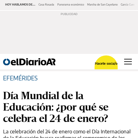
HOY HABLAMOS DE...
Casa Rosada
Panorama económico
Marcha de San Cayetano
García Cuerva
Hacete socia/o
EFEMÉRIDES
Día Mundial de la
Educación: ¿por qué se
celebra el 24 de enero?
La celebración del 24 de enero como el Día Internacional
de la Educación busca reafirmar el compromiso de los