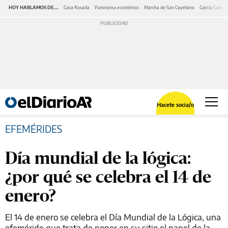
HOY HABLAMOS DE...
Casa Rosada
Panorama económico
Marcha de San Cayetano
García Cuerva
Hacete socia/o
EFEMÉRIDES
Día mundial de la lógica:
¿por qué se celebra el 14 de
enero?
El 14 de enero se celebra el Día Mundial de la Lógica, una
efeméride que trata de poner en su sitio el papel de la