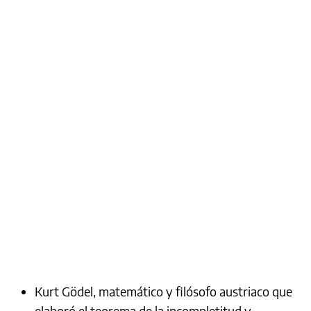
Kurt Gödel, matemático y filósofo austriaco que
elaboró el teorema de la incompletitud y