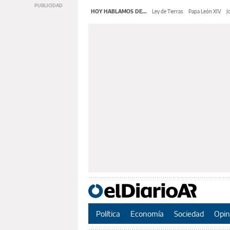
HOY HABLAMOS DE...
Ley de Tierras
Papa León XIV
J
Política
Economía
Sociedad
Opin