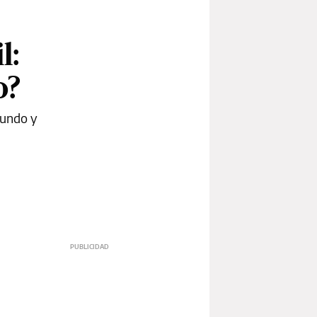
l:
o?
mundo y