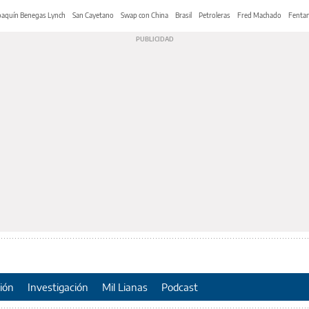
oaquín Benegas Lynch
San Cayetano
Swap con China
Brasil
Petroleras
Fred Machado
Fentan
ión
Investigación
Mil Lianas
Podcast