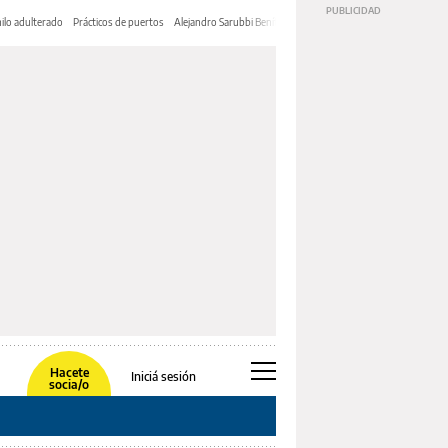
ilo adulterado
Prácticos de puertos
Alejandro Sarubbi Benítez
Hacete
Iniciá sesión
socia/o