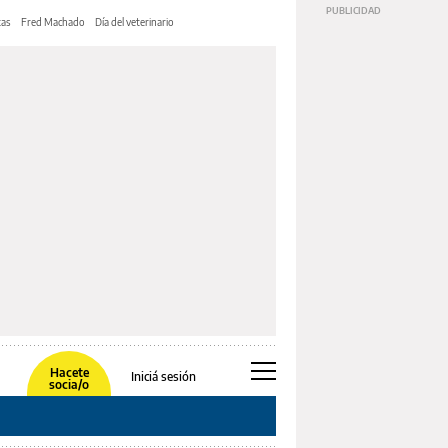
tas
Fred Machado
Día del veterinario
Hacete
Iniciá sesión
socia/o