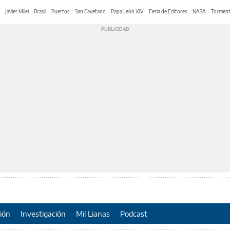
Javier Milei
Brasil
Puertos
San Cayetano
Papa León XIV
Feria de Editores
NASA
Tormen
ión
Investigación
Mil Lianas
Podcast