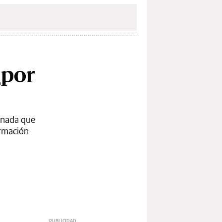
¿por
rnada que
ormación