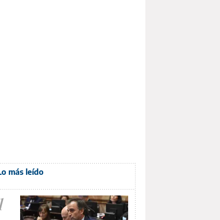
Lo más leído
1