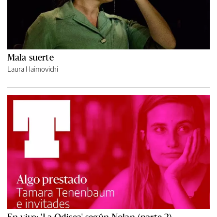
Mala suerte
Laura Haimovichi
En vivo: 'La Odisea' según Nolan (parte 2)