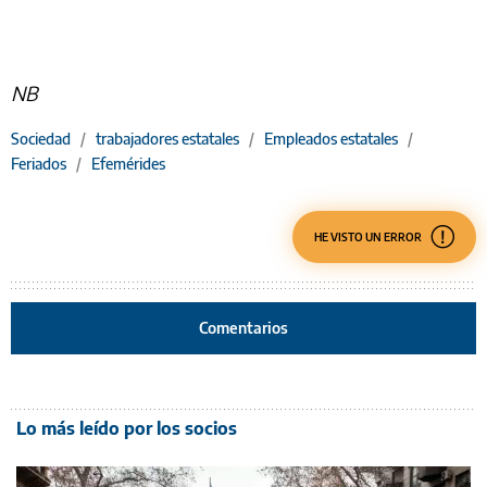
NB
Sociedad
/
trabajadores estatales
/
Empleados estatales
/
Feriados
/
Efemérides
HE VISTO UN ERROR
Comentarios
Lo más leído por los socios