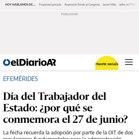
HOY HABLAMOS DE...
Propiedad privada
Represión frente al Congreso
Javier Milei
Jefes del PAMI
Hacete socia/o
EFEMÉRIDES
Día del Trabajador del
Estado: ¿por qué se
conmemora el 27 de junio?
La fecha recuerda la adopción por parte de la OIT de dos
regulaciones fundamentales para la administración