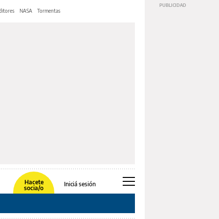
ditores
NASA
Tormentas
Hacete
Iniciá sesión
socia/o