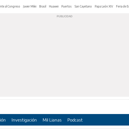
nte al Congreso
Javier Milei
Brasil
Huawei
Puertos
San Cayetano
Papa León XIV
Feria de E
ión
Investigación
Mil Lianas
Podcast