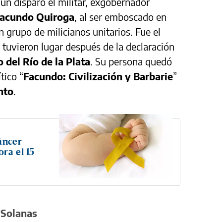
un disparo el militar, exgobernador
Facundo Quiroga
, al ser emboscado en
 grupo de milicianos unitarios. Fue el
 tuvieron lugar después de la declaración
o del Río de la Plata
. Su persona quedó
tico “
Facundo: Civilización y Barbarie
”
nto
.
áncer
ra el 15
 Solanas