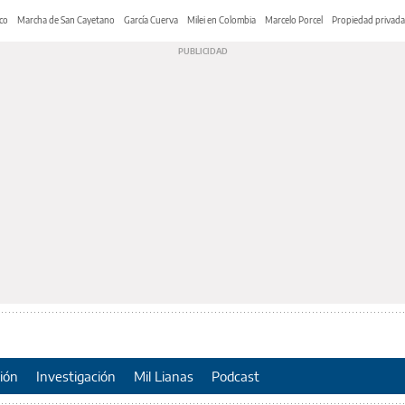
co
Marcha de San Cayetano
García Cuerva
Milei en Colombia
Marcelo Porcel
Propiedad privada
ión
Investigación
Mil Lianas
Podcast