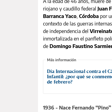
A la edad de 46 años, muere de 
riojano y caudillo federal
Juan 
Barranca Yaco
,
Córdoba
por un
contexto de las guerras internas
de independencia del
Virreinat
inmortalizada en el panfleto polí
de
Domingo Faustino Sarmie
Día Internacional contra el C
Infantil: ¿por qué se conmemo
de febrero?
1936 - Nace Fernando “Pino”