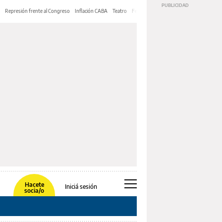
Represión frente al Congreso
Inflación CABA
Teatro
Feria de Editores
Mery Streep
Hacete
Iniciá sesión
socia/o