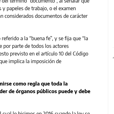
e del término “documento”, al señalar que
s y papeles de trabajo, o el examen
rán considerados documentos de carácter
eferido a la “buena fe”, y se fija que “la
fe por parte de todos los actores
esto previsto en el artículo 10 del Código
 que implica la imposición de
irse como regla que toda la
oder de órganos públicos puede y debe
 cual lo hicimos en 2016 cuando la ley se