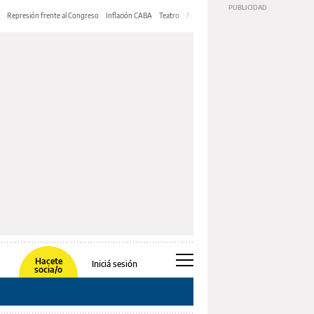
Represión frente al Congreso
Inflación CABA
Teatro
Feria de Editores
Mery Streep
Hacete
Iniciá sesión
socia/o