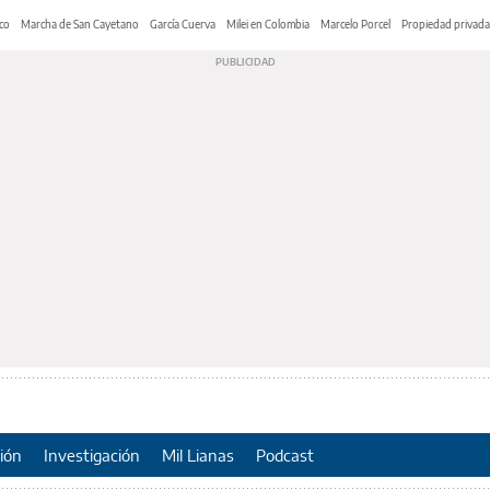
co
Marcha de San Cayetano
García Cuerva
Milei en Colombia
Marcelo Porcel
Propiedad privada
ión
Investigación
Mil Lianas
Podcast