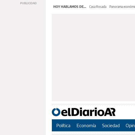
HOY HABLAMOS DE...
Casa Rosada
Panorama económi
Política
Economía
Sociedad
Opin