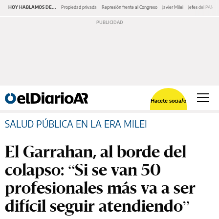
HOY HABLAMOS DE...
Propiedad privada
Represión frente al Congreso
Javier Milei
Jefes del PAMI
Hacete socia/o
SALUD PÚBLICA EN LA ERA MILEI
El Garrahan, al borde del
colapso: “Si se van 50
profesionales más va a ser
difícil seguir atendiendo”