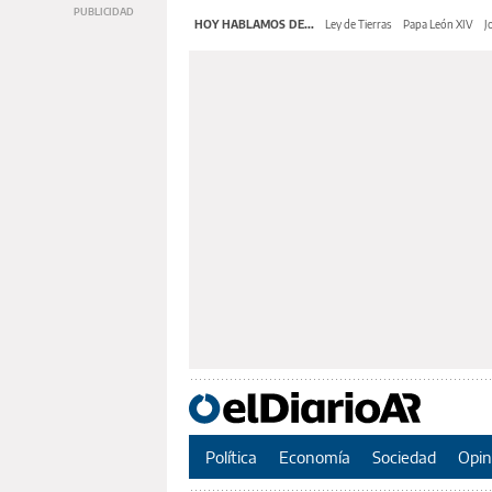
HOY HABLAMOS DE...
Ley de Tierras
Papa León XIV
J
Política
Economía
Sociedad
Opin