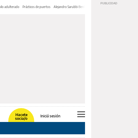
ilo adulterado
Prácticos de puertos
Alejandro Sarubbi Benítez
Hacete
Iniciá sesión
socia/o