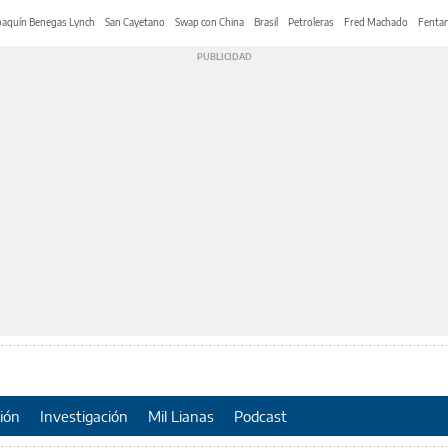
oaquín Benegas Lynch
San Cayetano
Swap con China
Brasil
Petroleras
Fred Machado
Fentan
ión
Investigación
Mil Lianas
Podcast