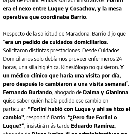
era el nexo entre Luque y Cosachov, y la mesa
operativa que coordinaba Barrio
.
Respecto de la solicitud de Maradona, Barrio dijo que
“
era un pedido de cuidados domiciliarios
.
Solicitaron distintas prestaciones. Desde Cuidados
Domiciliarios solo debíamos proveer enfermeros 24
horas, una silla higiénica. Kinesiólogo no quisieron.
Y
un médico clínico que haría una visita por día,
pero después lo cambiaron a una visita semanal
”.
Fernando Burlando
, abogado de
Dalma y Gianinna
quiso saber quién había pedido ese cambio en
particular.
“Forlini habló con Luque y ahi se hizo el
cambio”
, respondió Barrio.
“¿Pero fue Forlini o
Luque?”
, insistirá más tarde
Eduardo Ramírez
,
abogado de
Diego Junior
.
“Los administrativos no