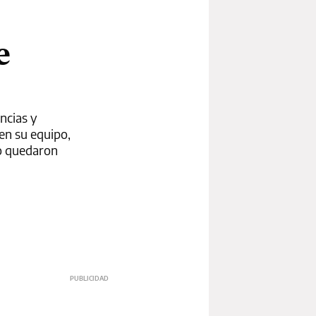
e
encias y
en su equipo,
po quedaron