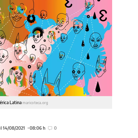
érica Latina
maricoteca.org
el 14/08/2021
08:06 h
0