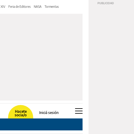
 XIV
Feria de Editores
NASA
Tormentas
Hacete
Iniciá sesión
socia/o