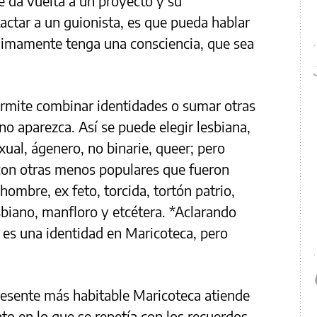
e da vuelta a un proyecto y su
actar a un guionista, es que pueda hablar
mente‌ ‌tenga‌ ‌una‌ ‌consciencia,‌ ‌que‌ ‌sea‌
ermite combinar identidades o sumar otras
no aparezca. Así se puede elegir lesbiana,
exual, ágenero, no binarie, queer; pero
con otras menos populares que fueron
hombre, ex feto, torcida, tortón patrio,
sbiano, manfloro y etcétera. *Aclarando
es una identidad en Maricoteca, pero
presente más habitable Maricoteca atiende
 en lo que se repetía con los recuerdos