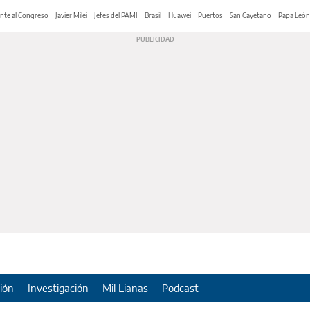
nte al Congreso
Javier Milei
Jefes del PAMI
Brasil
Huawei
Puertos
San Cayetano
Papa León
ión
Investigación
Mil Lianas
Podcast