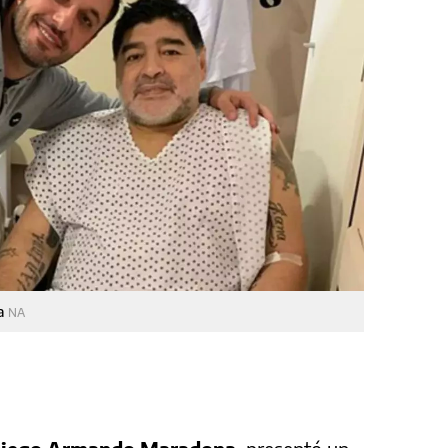
na
NA