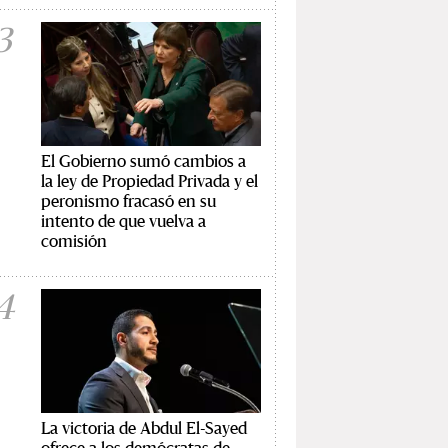
3
El Gobierno sumó cambios a
la ley de Propiedad Privada y el
peronismo fracasó en su
intento de que vuelva a
comisión
4
La victoria de Abdul El-Sayed
ofrece a los demócratas de