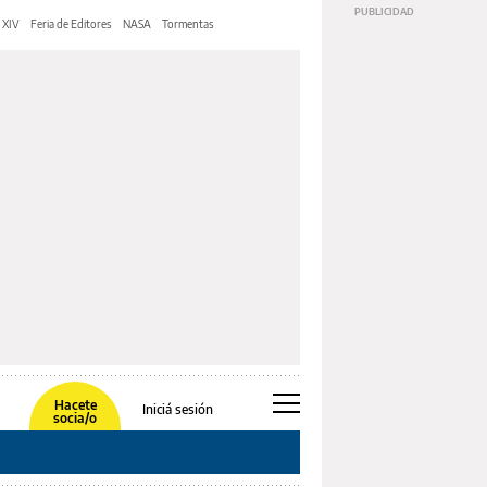
 XIV
Feria de Editores
NASA
Tormentas
Hacete
Iniciá sesión
socia/o