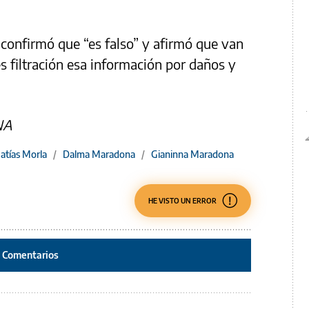
 confirmó que “es falso” y afirmó que van
es filtración esa información por daños y
NA
atías Morla
/
Dalma Maradona
/
Gianinna Maradona
HE VISTO UN ERROR
Comentarios