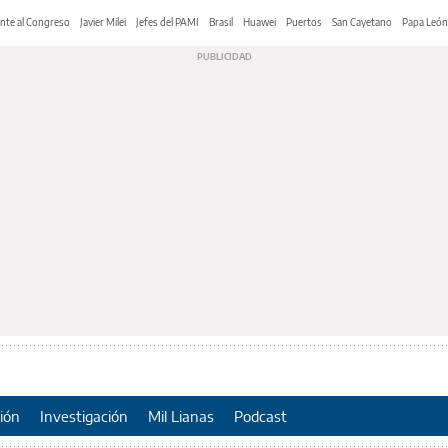
nte al Congreso
Javier Milei
Jefes del PAMI
Brasil
Huawei
Puertos
San Cayetano
Papa León
ión
Investigación
Mil Lianas
Podcast