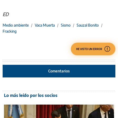
ED
Medio ambiente
/
Vaca Muerta
/
Sismo
/
Sauzal Bonito
/
Fracking
HE VISTO UN ERROR
Comentarios
Lo más leído por los socios