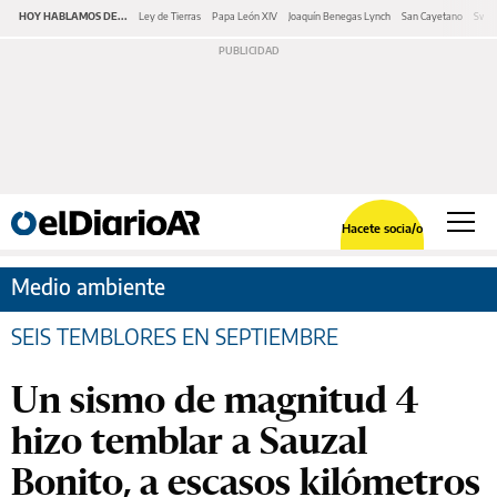
HOY HABLAMOS DE...
Ley de Tierras
Papa León XIV
Joaquín Benegas Lynch
San Cayetano
Swap
Hacete socia/o
Medio ambiente
SEIS TEMBLORES EN SEPTIEMBRE
Un sismo de magnitud 4
hizo temblar a Sauzal
Bonito, a escasos kilómetros