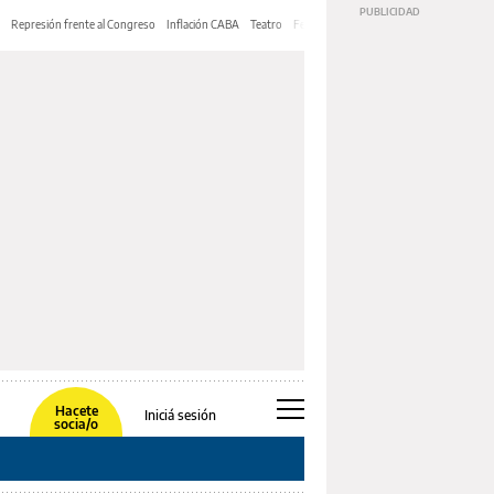
Represión frente al Congreso
Inflación CABA
Teatro
Feria de Editores
Mery Streep
Hacete
Iniciá sesión
socia/o