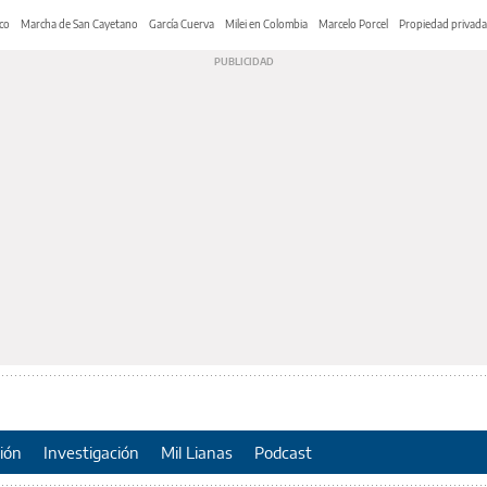
co
Marcha de San Cayetano
García Cuerva
Milei en Colombia
Marcelo Porcel
Propiedad privada
ión
Investigación
Mil Lianas
Podcast