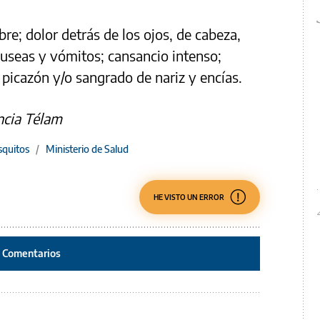
re; dolor detrás de los ojos, de cabeza,
áuseas y vómitos; cansancio intenso;
 picazón y/o sangrado de nariz y encías.
ncia Télam
quitos
/
Ministerio de Salud
HE VISTO UN ERROR
Comentarios