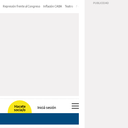
Represión frente al Congreso
Inflación CABA
Teatro
Feria de Editores
Mery Streep
Hacete
Iniciá sesión
socia/o