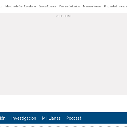
co
Marcha de San Cayetano
García Cuerva
Milei en Colombia
Marcelo Porcel
Propiedad privada
ión
Investigación
Mil Lianas
Podcast