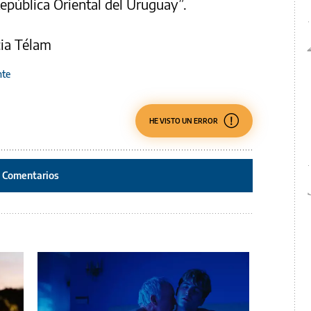
República Oriental del Uruguay”.
cia Télam
nte
HE VISTO UN ERROR
Comentarios