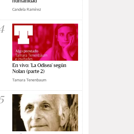
humanidad
Candela Ramírez
4
En vivo: 'La Odisea' según
Nolan (parte 2)
Tamara Tenenbaum
5