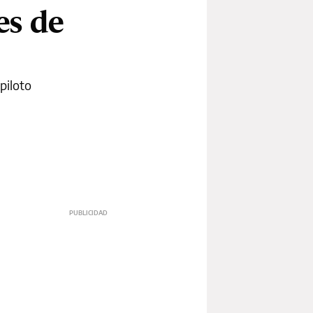
es de
 piloto