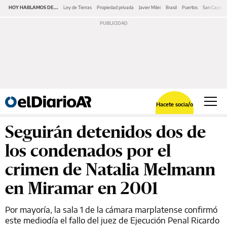
HOY HABLAMOS DE...
Ley de Tierras
Propiedad privada
Javier Milei
Brasil
Puertos
San Cayeta
Hacete socia/o
Seguirán detenidos dos de
los condenados por el
crimen de Natalia Melmann
en Miramar en 2001
Por mayoría, la sala 1 de la cámara marplatense confirmó
este mediodía el fallo del juez de Ejecución Penal Ricardo