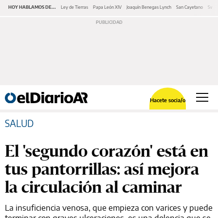
HOY HABLAMOS DE...
Ley de Tierras
Papa León XIV
Joaquín Benegas Lynch
San Cayetano
Swap
Hacete socia/o
SALUD
El 'segundo corazón' está en
tus pantorrillas: así mejora
la circulación al caminar
La insuficiencia venosa, que empieza con varices y puede
terminar con graves ulceraciones, es una dolencia que se