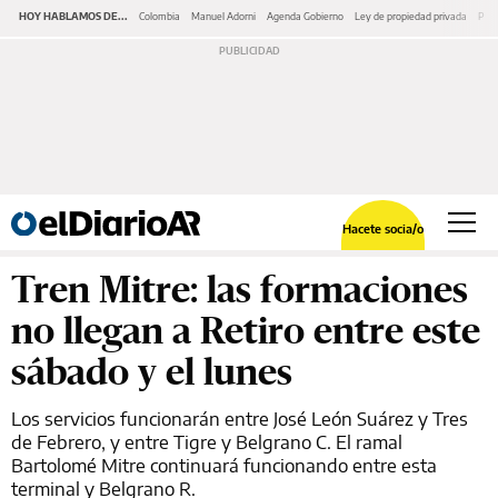
HOY HABLAMOS DE...
Colombia
Manuel Adorni
Agenda Gobierno
Ley de propiedad privada
Pano
Hacete socia/o
Tren Mitre: las formaciones
no llegan a Retiro entre este
sábado y el lunes
Los servicios funcionarán entre José León Suárez y Tres
de Febrero, y entre Tigre y Belgrano C. El ramal
Bartolomé Mitre continuará funcionando entre esta
terminal y Belgrano R.