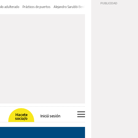
ilo adulterado
Prácticos de puertos
Alejandro Sarubbi Benítez
Hacete
Iniciá sesión
socia/o