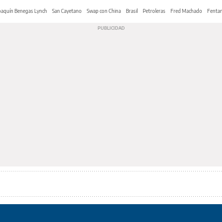
oaquín Benegas Lynch
San Cayetano
Swap con China
Brasil
Petroleras
Fred Machado
Fentan