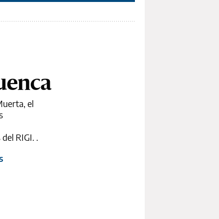
cuenca
uerta, el
s
del RIGI. .
s