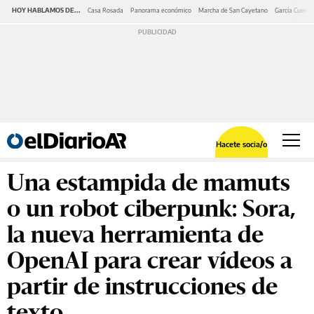
HOY HABLAMOS DE...
Casa Rosada
Panorama económico
Marcha de San Cayetano
García Cuerva
Hacete socia/o
Una estampida de mamuts
o un robot ciberpunk: Sora,
la nueva herramienta de
OpenAI para crear vídeos a
partir de instrucciones de
texto