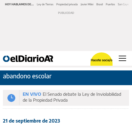
HOY HABLAMOS DE...
Ley de Tierras
Propiedad privada
Javier Milei
Brasil
Puertos
San Cayeta
Hacete socia/o
abandono escolar
EN VIVO
El Senado debate la Ley de Inviolabilidad
de la Propiedad Privada
21 de septiembre de 2023