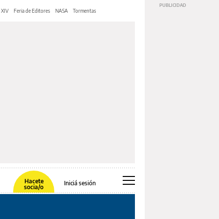
 XIV
Feria de Editores
NASA
Tormentas
Hacete
Iniciá sesión
socia/o