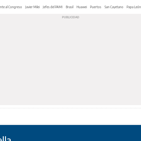
nte al Congreso
Javier Milei
Jefes del PAMI
Brasil
Huawei
Puertos
San Cayetano
Papa León
lla