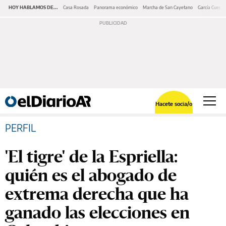
HOY HABLAMOS DE...
Casa Rosada
Panorama económico
Marcha de San Cayetano
García Cuerva
Hacete socia/o
PERFIL
'El tigre' de la Espriella:
quién es el abogado de
extrema derecha que ha
ganado las elecciones en