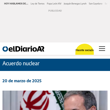
HOY HABLAMOS DE...
Ley de Tierras
Papa León XIV
Joaquín Benegas Lynch
San Cayetano
Swap
Hacete socia/o
Acuerdo nuclear
20 de marzo de 2025