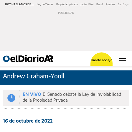
HOY HABLAMOS DE...
Ley de Tierras
Propiedad privada
Javier Milei
Brasil
Puertos
San Cayeta
Hacete socia/o
Andrew Graham-Yooll
EN VIVO
El Senado debate la Ley de Inviolabilidad
de la Propiedad Privada
16 de octubre de 2022