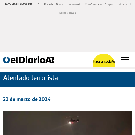
HOY HABLAMOS DE...
Casa Rosada
Panorama económico
San Cayetano
Propiedad privada
Repr
Hacete socia/o
Atentado terrorista
23 de marzo de 2024