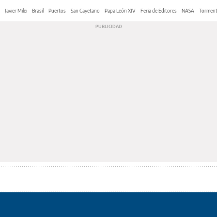
Javier Milei
Brasil
Puertos
San Cayetano
Papa León XIV
Feria de Editores
NASA
Tormen