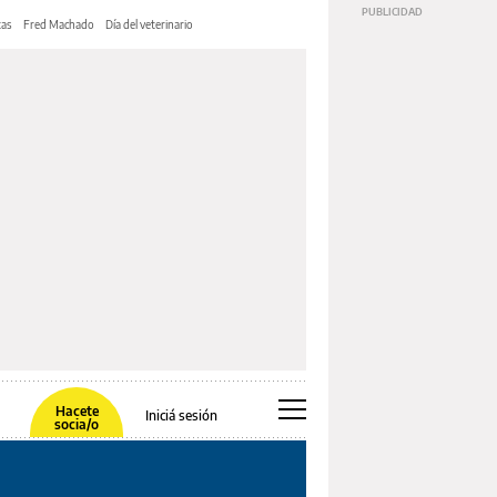
tas
Fred Machado
Día del veterinario
Hacete
Iniciá sesión
socia/o