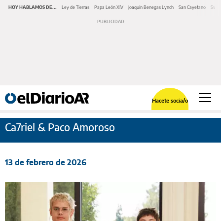
HOY HABLAMOS DE...
Ley de Tierras
Papa León XIV
Joaquín Benegas Lynch
San Cayetano
Swap
Hacete socia/o
Ca7riel & Paco Amoroso
13 de febrero de 2026