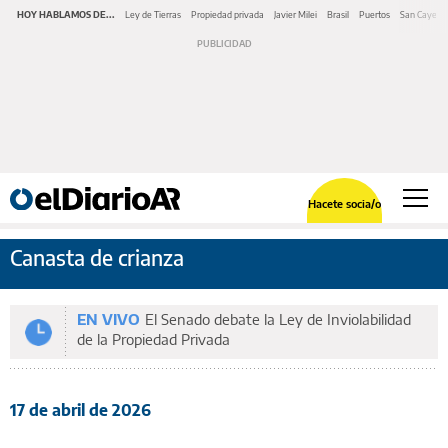
HOY HABLAMOS DE...
Ley de Tierras
Propiedad privada
Javier Milei
Brasil
Puertos
San Cayeta
Hacete socia/o
Canasta de crianza
EN VIVO
El Senado debate la Ley de Inviolabilidad
de la Propiedad Privada
17 de abril de 2026