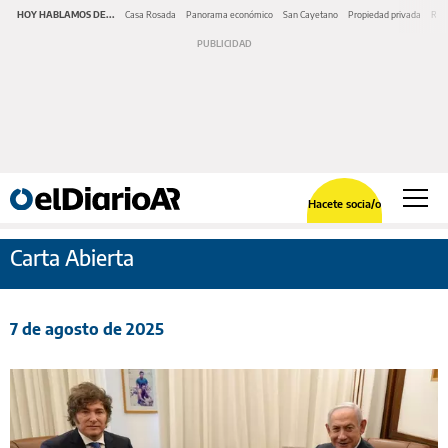
HOY HABLAMOS DE...
Casa Rosada
Panorama económico
San Cayetano
Propiedad privada
Repr
Hacete socia/o
Carta Abierta
7 de agosto de 2025