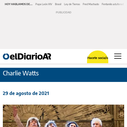
HOY HABLAMOS DE...
Papa León XIV
Brasil
Ley de Tierras
Fred Machado
Fentanilo adulterado
Hacete socia/o
Charlie Watts
29 de agosto de 2021