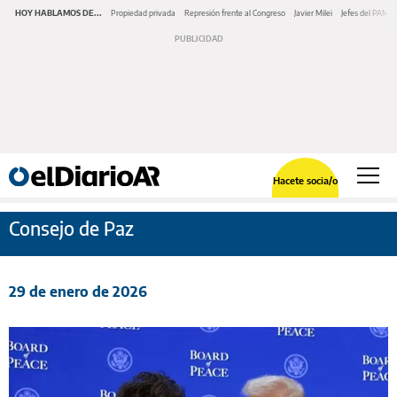
HOY HABLAMOS DE...
Propiedad privada
Represión frente al Congreso
Javier Milei
Jefes del PAMI
Hacete socia/o
Consejo de Paz
29 de enero de 2026