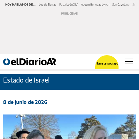
HOY HABLAMOS DE...
Ley de Tierras
Papa León XIV
Joaquín Benegas Lynch
San Cayetano
Swap
Hacete socia/o
Estado de Israel
8 de junio de 2026