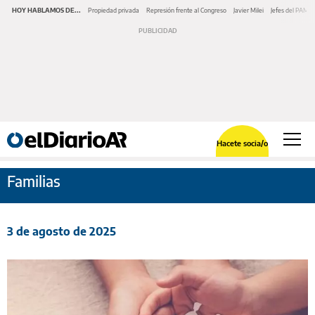
HOY HABLAMOS DE...
Propiedad privada
Represión frente al Congreso
Javier Milei
Jefes del PAMI
Hacete socia/o
Familias
3 de agosto de 2025