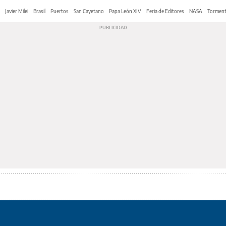
Javier Milei
Brasil
Puertos
San Cayetano
Papa León XIV
Feria de Editores
NASA
Tormen