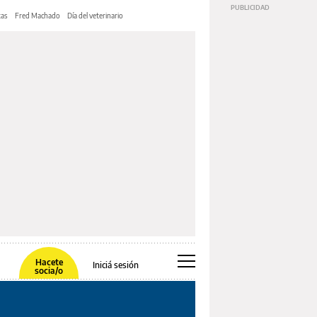
tas
Fred Machado
Día del veterinario
Hacete
Iniciá sesión
socia/o